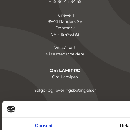
+45 86 44 84 55
Tunøvej 1
8940 Randers SV
Danmark
CVR 19476383
Vis på kart
Våre medarbeidere
Om LAMIPRO
Om Lamipro
Salgs- og leveringsbetingelser
LinkedIn
Databeskyttelse
Consent
Deta
Persondata og cookies