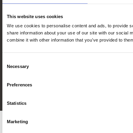
Privatkunder
This website uses cookies
Privatkunder henvises til deres nærmeste tømmerhandel.
We use cookies to personalise content and ads, to provide so
Språk
share information about your use of our site with our social
DK
NO
SE
combine it with other information that you’ve provided to them
Abonner på nyhetsbrev
Din email
*
Consent
Necessary
Selection
Fulde navn
*
Preferences
Statistics
Marketing