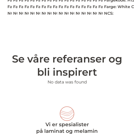
Fargekode: H3180 TM12*
Fargekode: H3342 TM12*
Fargekode: H3041 TM12*
Fargekode: H1227 TM12*
Fargekode: U604 PM*
Fargekode: U665 PM*
Fargekode: U590 PM*
Fargekode: U399 PM*
Fargekode: U398 PM*
Fargekode: U599 PM*
Fargekode: U250 PM*
Fargekode: U803 PM*
Fargekode: H1385 ST40*
Fargekode: H1388 ST40*
Fargekode: H1369 ST40
Fargekode: H1386 S
Fargekode: H1367
Fargekode: H1
Farge: Brown Halifax Oak
Farge: Sepia Gladstone Oak
Farge: Natural Eucalyptus
Farge: Brown Abano Ash
Farge: Reed Green
Farge: Stone Green
Farge: Deep Blue
Farge: Garnet Red
Farge: Dark Berry
Farge: Indigo Blue
Farge: Caramel Beige
Farge: Brown Terra
Farge: Natural Casella Oak
Farge: Sand Casella Oa
Farge: Marone Casella 
Farge: Brown Casell
Farge: Light Natu
Farge: White C
NCS:
NCS:
NCS:
NCS:
NCS:
NCS:
NCS:
NCS:
NCS:
NCS:
NCS:
NCS:
NCS:
NCS:
NCS:
NCS:
NCS:
NCS:
Se våre referanser og
bli inspirert
No data was found
Vi er spesialister
på laminat og melamin