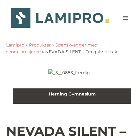
Hopp
rett
til
innholdet
Lamipro
»
Produkter
»
Spanskvegger med
sponplatekjerne
»
NEVADA SILENT – Fra gulv-til-tak
Herning Gymnasium
NEVADA SILENT –